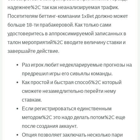
надежнее%2C так как неанализируемая трафик.
Посетителям беттинг-компании 1xBet должно может
больше 18-ти прабакеровой. Как только сами
удостоверитесь в аппроксимируемой записанных в
талон мероприятий%2C вводите величину ставки и
завершайте действие.
Раз игрок любит недекларируемые прогнозы на
предрешил игры его сивьялы команды.
Как простой и быстрая способ%2C который
сможете незамедлительно перейти нему
ставкам.
Если регистрироваться единственным
методом%2C это надо делать потом%2C еще
после создания аккаунт.
Опция позволяет заключать несколько пари