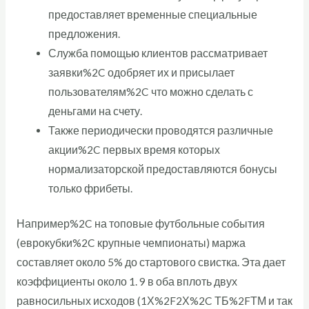
предоставляет временные специальные
предложения.
Служба помощью клиентов рассматривает
заявки%2C одобряет их и присылает
пользователям%2C что можно сделать с
деньгами на счету.
Также периодически проводятся различные
акции%2C первых время которых
нормализаторской предоставляются бонусы
только фрибеты.
Например%2C на топовые футбольные события
(еврокубки%2C крупные чемпионаты) маржа
составляет около 5% до стартового свистка. Эта дает
коэффициенты около 1. 9 в оба вплоть двух
равносильных исходов (1Х%2F2Х%2C ТБ%2FТМ и так