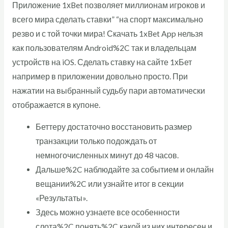
Приложение 1хBet позволяет миллионам игроков и
всего мира сделать ставки” “на спорт максимально
резво и с той точки мира! Скачать 1xBet App нельзя
как пользователям Android%2C так и владельцам
устройств на iOS. Сделать ставку на сайте 1хБет
например в приложении довольно просто. При
нажатии на выбранный судьбу пари автоматически
отображается в купоне.
Беттеру достаточно восстановить размер
транзакции только подождать от
немногочисленных минут до 48 часов.
Дальше%2C наблюдайте за событием и онлайн
вещании%2C или узнайте итог в секции
«Результаты».
Здесь можно узнаете все особенности
слота%2C понять%2C какой из них интересен и