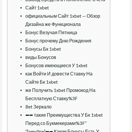
Сайт 1xbet
официальным Сайт 1xbet — Обзор
Дизайна же Функционала
Бонус Везучая Пятница
Бонус прочему Дню Рождения
Бонусы Бк 1xbet
виды Бонусов
Бонусов имеющиеся У 1xbet
как Войти И довести Ставку На
Сайте Бк 1xbet
же Получить 1xbet Промокод На
Бесплатную Ставку%3F
Bet Зеркало
➦➦ такие Преимущества У Бк 1xbet
Перед со Букмекерами%3F”
“[newline]➦➦ Какие Бонусы Есть У