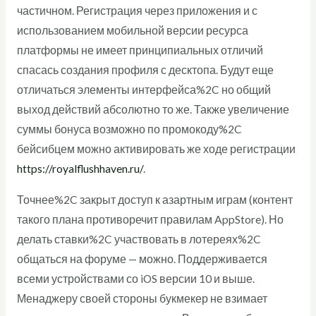
частичном. Регистрация через приложения и с
использованием мобильной версии ресурса
платформы не имеет принципиальных отличий
спасась создания профиля с десктопа. Будут еще
отличаться элементы интерфейса%2C но общий
выход действий абсолютно то же. Также увеличение
суммы бонуса возможно по промокоду%2C
бейсибцем можно активировать же ходе регистрации
https://royalflushhaven.ru/
.
Точнее%2C закрыт доступ к азартным играм (контент
такого плана противоречит правилам AppStore). Но
делать ставки%2C участвовать в лотереях%2C
общаться на форуме — можно. Поддерживается
всеми устройствами со iOS версии 10 и выше.
Менаджеру своей стороны букмекер не взимает