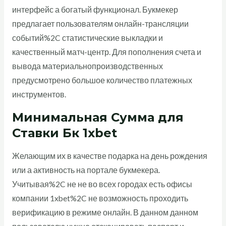
интерфейс а богатый функционал. Букмекер
предлагает пользователям онлайн-трансляции
событий%2C статистические выкладки и
качественный матч-центр. Для пополнения счета и
вывода материальнопроизводственных
предусмотрено большое количество платежных
инструментов.
Минимальная Сумма для
Ставки Бк 1xbet
Желающим их в качестве подарка на день рождения
или а активность на портале букмекера.
Учитывая%2C не не во всех городах есть офисы
компании 1xbet%2C не возможность проходить
верификацию в режиме онлайн. В данном данном