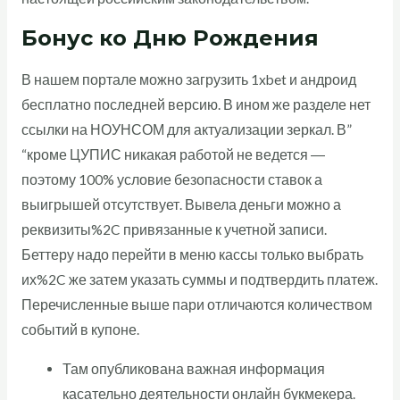
Бонус ко Дню Рождения
В нашем портале можно загрузить 1xbet и андроид
бесплатно последней версию. В ином же разделе нет
ссылки на НОУНСОМ для актуализации зеркал. В”
“кроме ЦУПИС никакая работой не ведется ―
поэтому 100% условие безопасности ставок а
выигрышей отсутствует. Вывела деньги можно а
реквизиты%2C привязанные к учетной записи.
Беттеру надо перейти в меню кассы только выбрать
их%2C же затем указать суммы и подтвердить платеж.
Перечисленные выше пари отличаются количеством
событий в купоне.
Там опубликована важная информация
касательно деятельности онлайн букмекера.