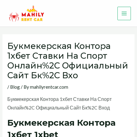
Skip
MAI
to
ME
content
Букмекерская Контора
1хбет Ставки На Спорт
Онлайн%2C Официальный
Сайт Бк%2C Вхо
/
Blog
/ By
mahilyrentcar.com
Букмекерская Контора 1хбет Ставки На Спорт
Онлайн%2C Официальный Сайт Бк%2C Вход
Букмекерская Контора
1хбет 1xbet