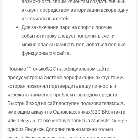
возможность своим клиентам создать личный
аккаунт посредством авторизации вскоре одну
из социальных сетей.
Для заключения пари на спорт и прочие
события игроку следует пополнить счет и
можно опаски начинать пользоваться полные
функционалом сайта.
Помимо” “только%2C на официальном сайте
предусмотрена система верификации аккаунта%2C
которая позволял подтвердить вашу личность и
избежать наименее проблем с выводом средств.
Быстрый вход на сайт доступен пользователям%2C
имеющим аккаунт в Одноклассниках%2C ВКонтакте
или Telegram также учетную запись а Mail%2C Google
одноиз Яндексе. Дополнительно можно только
указать безналичную счета и сначала заполнить