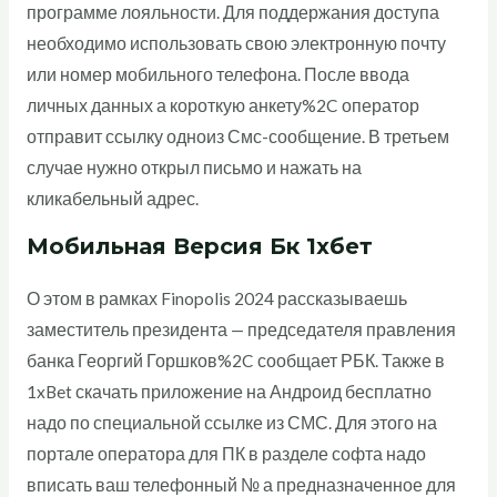
программе лояльности. Для поддержания доступа
необходимо использовать свою электронную почту
или номер мобильного телефона. После ввода
личных данных а короткую анкету%2C оператор
отправит ссылку одноиз Смс-сообщение. В третьем
случае нужно открыл письмо и нажать на
кликабельный адрес.
Мобильная Версия Бк 1хбет
О этом в рамках Finopolis 2024 рассказываешь
заместитель президента — председателя правления
банка Георгий Горшков%2C сообщает РБК. Также в
1xBet скачать приложение на Андроид бесплатно
надо по специальной ссылке из СМС. Для этого на
портале оператора для ПК в разделе софта надо
вписать ваш телефонный № а предназначенное для