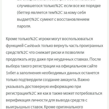
случившегося только%2C если все же порядке
(беттер является тем%2C за кому себя
выдает)%2C сумеют с восстановлением
пароля.
Кроме только%2C игроки могут воспользоваться
функцией Cashback только вернуть часть проигранных
средств%2C что снижает риски и позволяли
продолжать игру даже при неудачных ставках. После
выбора такого регистрации на официальном сайте
1хбет а заполнения необходимых данных останется
только подтвердили создание аккаунта. Важно
указывать достоверную информацию при
регистрации%2C же как в также может потребоваться
верификация личности для вывода средств с
выигрышных ставок. Кроме оригинального