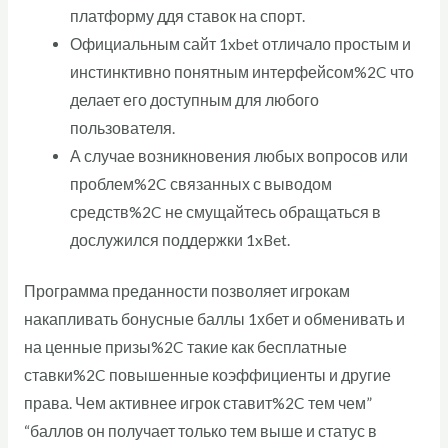
платформу ддя ставок на спорт.
Официальным сайт 1xbet отличало простым и
инстинктивно понятным интерфейсом%2C что
делает его доступным для любого
пользователя.
А случае возникновения любых вопросов или
проблем%2C связанных с выводом
средств%2C не смущайтесь обращаться в
дослужился поддержки 1xBet.
Программа преданности позволяет игрокам
накапливать бонусные баллы 1хбет и обменивать и
на ценные призы%2C такие как бесплатные
ставки%2C повышенные коэффициенты и другие
права. Чем активнее игрок ставит%2C тем чем”
“баллов он получает только тем выше и статус в