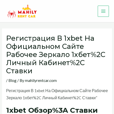
Skip
MAI
to
ME
content
Регистрация В 1xbet На
Официальном Сайте
Рабочее Зеркало 1хбет%2C
Личный Кабинет%2C
Ставки
/
Blog
/ By
mahilyrentcar.com
Регистрация В 1xbet На Официальном Сайте Рабочее
Зеркало 1хбет%2C Личный Кабинет%2C Ставки”
1xbet Обзор%3A Ставки