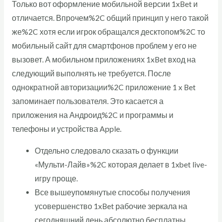
Только вот оформление мобильной версии 1xBet и
отличается. Впрочем%2C общий принцип у него такой
же%2C хотя если игрок обращался десктопом%2C то
мобильный сайт для смартфонов проблем у его не
вызовет. А мобильном приложениях 1xBet вход на
следующий выполнять не требуется. После
однократной авторизации%2C приложение 1 x Bet
запоминает пользователя. Это касается а
приложения на Андроид%2C и программы и
телефоны и устройства Apple.
Отдельно следовало сказать о функции
«Мульти-Лайв»%2C которая делает в 1xbet live-
игру проще.
Все вышеупомянутые способы получения
усовершенство 1xBet рабочие зеркала на
сегодняшний день абсолютно бесплатны.