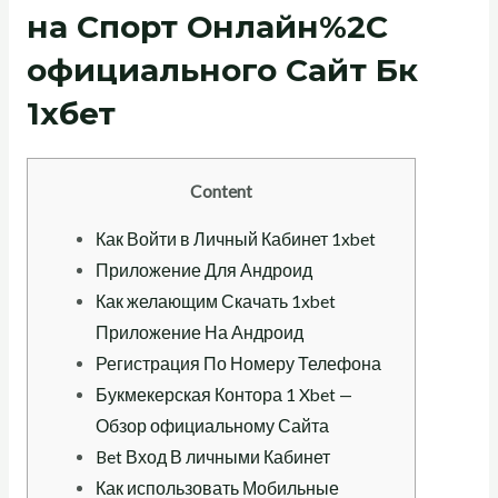
на Спорт Онлайн%2C
официального Сайт Бк
1хбет
Content
Как Войти в Личный Кабинет 1xbet
Приложение Для Андроид
Как желающим Скачать 1xbet
Приложение На Андроид
Регистрация По Номеру Телефона
Букмекерская Контора 1 Xbet —
Обзор официальному Сайта
Bet Вход В личными Кабинет
Как использовать Мобильные