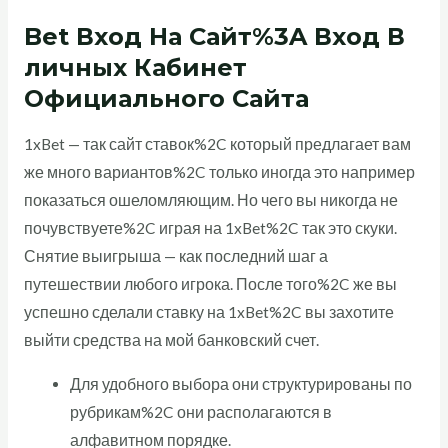
Bet Вход На Сайт%3A Вход В
личных Кабинет
Официального Сайта
1xBet — так сайт ставок%2C который предлагает вам
же много вариантов%2C только иногда это например
показаться ошеломляющим. Но чего вы никогда не
почувствуете%2C играя на 1xBet%2C так это скуки.
Снятие выигрыша — как последний шаг а
путешествии любого игрока. После того%2C же вы
успешно сделали ставку на 1xBet%2C вы захотите
выйти средства на мой банковский счет.
Для удобного выбора они структурированы по
рубрикам%2C они располагаются в
алфавитном порядке.