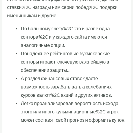
ставки%2C награды ним серии побед%2C подарки
именинникам и другие.
По большому счёту%2C это и разве одна
контора%2C и у каждого сайта имеются
аналогичные опции.
Понадежнее рейтинговые букмекерские
конторы играют ключевую важнейшую в
обеспечении защиты…
А раздел финансовых ставок даете
возможность зарабатывать а колебаниях
курсов валют%2C акций и других активов.
Легко проанализировав вероятность исхода
этого или иного кульминационные%2C игрок
может составят свой прогноз и оформить купон.