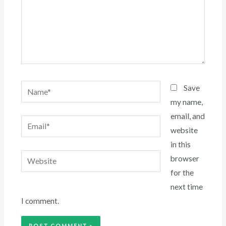
Name*
Save
my name,
email, and
Email*
website
in this
Website
browser
for the
next time
I comment.