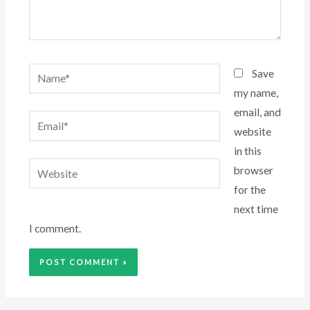
Name*
Save
my name,
email, and
Email*
website
in this
Website
browser
for the
next time
I comment.