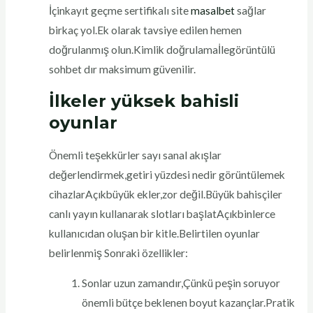
İçinkayıt geçme sertifikalı site
masalbet
sağlar
birkaç yol.Ek olarak tavsiye edilen hemen
doğrulanmış olun.Kimlik doğrulamaİlegörüntülü
sohbet dır maksimum güvenilir.
İlkeler yüksek bahisli
oyunlar
Önemli teşekkürler sayı sanal akışlar
değerlendirmek,getiri yüzdesi nedir görüntülemek
cihazlarAçıkbüyük ekler,zor değil.Büyük bahisçiler
canlı yayın kullanarak slotları başlatAçıkbinlerce
kullanıcıdan oluşan bir kitle.Belirtilen oyunlar
belirlenmiş Sonraki özellikler:
Sonlar uzun zamandır,Çünkü peşin soruyor
önemli bütçe beklenen boyut kazançlar.Pratik