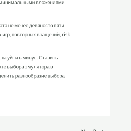
s с минимальными вложениями
ата не менее девяносто пяти
игр, повторных вращений, risk
ка уйти в минус. Ставить
ате выбора эмулятора в
оценить разнообразие выбора