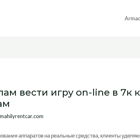
Arma
ам вести игру on-line в 7к 
ам
mahilyrentcar.com
рования аппаратов на реальные средства, клиенты уделяю