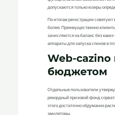
допускаются только юзеры опреде
По итогам регистрации советуют
более. Преимущественно клиенты
зачисляются на баланс без каки
аппараты для запуска спинов в п
Web-cazino
бюджетом
Отдельные пользователи утвержда
рекордный призовой фонд сорвать
этого достаточно обдуманно расп
эмуляторы.