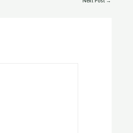
Next Post
→