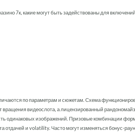
азино 7к, какие могут быть задействованы для включени
зличаются по параметрам и сюжетам. Схема функциониро
ет вращения видеослота, а лицензированный рандономайз
ть одинаковых изображений. Призовые комбинации форм
 отдачей и volatility. Часто могут изменяться бонус-рау