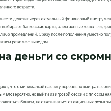
ленного возраста.
 внести депозит через актуальный финансовый инструме
 выбирают банковские карты, электронные кошельки, кри
х-либо промедлений. Сразу после пополнения уместно по
латном режиме с выводом.
 на деньги со скром
ют, что с минималкой на счету нереально выиграть соли
 маловероятно, но выйти из игровой сессии с плюсом на
оряжаться банком, не отказываться от акционных розыгр