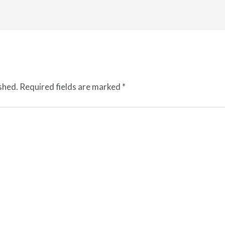
shed.
Required fields are marked
*