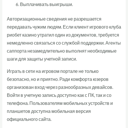
Выплачивать выигрыши.
Авторизационные сведения не разрешается
передавать чужим людям. Если клиент игрового клуба
риобет казино утратил один из документов, требуется
немедленно связаться со службой поддержки. Агенты
саппорта незамедлительно выполнят необходимые
шаги для защиты учетной записи.
Играть в сети на игровом портале не только
безопасно, но и приятно. Ради комфорта юзеров
организован вход через разнообразных девайсов.
Войти в учетную запись доступно как с ПК, так и со
телефона. Пользователям мобильных устройств и
планшетов доступна мобильная версия
официального сайта.