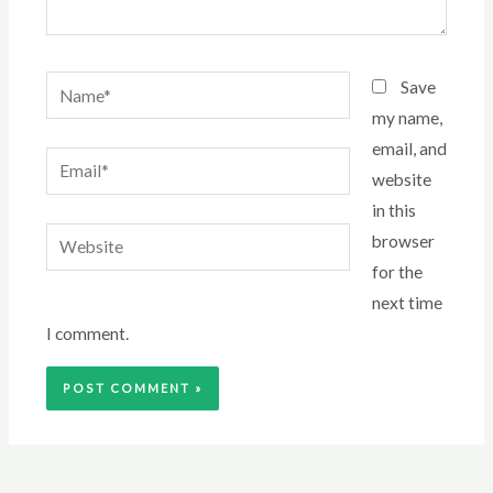
Name*
Save
my name,
email, and
Email*
website
in this
Website
browser
for the
next time
I comment.