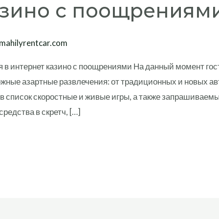
азино с поощрениям
mahilyrentcar.com
 в интернет казино с поощрениями На данный момент гос
ные азартные развлечения: от традиционных и новых ав
в список скоростные и живые игры, а также запрашиваемые
редства в скретч, […]