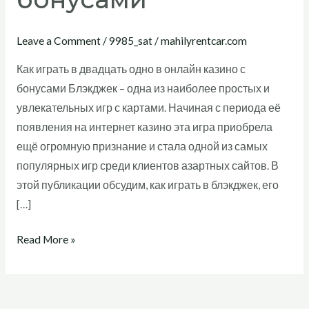
онлайн
казино
Leave a Comment
/
9985_sat
/
mahilyrentcar.com
с
бонусами
Как играть в двадцать одно в онлайн казино с
бонусами Блэкджек – одна из наиболее простых и
увлекательных игр с картами. Начиная с периода её
появления на интернет казино эта игра приобрела
ещё огромную признание и стала одной из самых
популярных игр среди клиентов азартных сайтов. В
этой публикации обсудим, как играть в блэкджек, его
[…]
Read More »